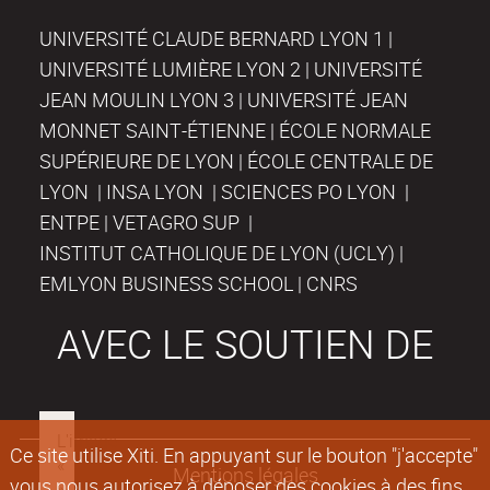
UNIVERSITÉ CLAUDE BERNARD LYON 1 |
UNIVERSITÉ LUMIÈRE LYON 2 | UNIVERSITÉ
JEAN MOULIN LYON 3 | UNIVERSITÉ JEAN
MONNET SAINT-ÉTIENNE | ÉCOLE NORMALE
SUPÉRIEURE DE LYON | ÉCOLE CENTRALE DE
LYON | INSA LYON | SCIENCES PO LYON |
ENTPE | VETAGRO SUP |
INSTITUT CATHOLIQUE DE LYON (UCLY) |
EMLYON BUSINESS SCHOOL | CNRS
AVEC LE SOUTIEN DE
Ce site utilise Xiti. En appuyant sur le bouton "j'accepte"
Mentions légales
vous nous autorisez à déposer des cookies à des fins