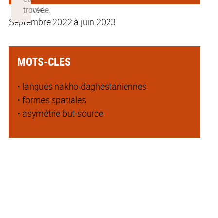
Septembre 2022 à juin 2023
MOTS-CLES
• langues nakho-daghestaniennes
• formes spatiales
• asymétrie but-source