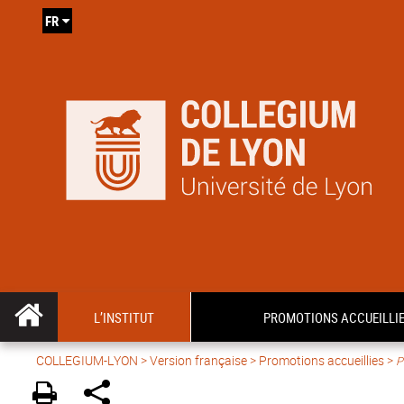
FR
L’INSTITUT
PROMOTIONS ACCUEILLI
COLLEGIUM-LYON
>
Version française
> Promotions accueillies >
P