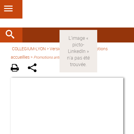
COLLEGIUM-LYON
>
Version française
> Promotions
accueillies >
Promotions antérieures