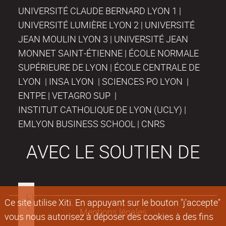
UNIVERSITÉ CLAUDE BERNARD LYON 1 |
UNIVERSITÉ LUMIÈRE LYON 2 | UNIVERSITÉ
JEAN MOULIN LYON 3 | UNIVERSITÉ JEAN
MONNET SAINT-ÉTIENNE | ÉCOLE NORMALE
SUPÉRIEURE DE LYON | ÉCOLE CENTRALE DE
LYON | INSA LYON | SCIENCES PO LYON |
ENTPE | VETAGRO SUP |
INSTITUT CATHOLIQUE DE LYON (UCLY) |
EMLYON BUSINESS SCHOOL | CNRS
AVEC LE SOUTIEN DE
Ce site utilise Xiti. En appuyant sur le bouton "j'accepte"
Mentions légales
vous nous autorisez à déposer des cookies à des fins