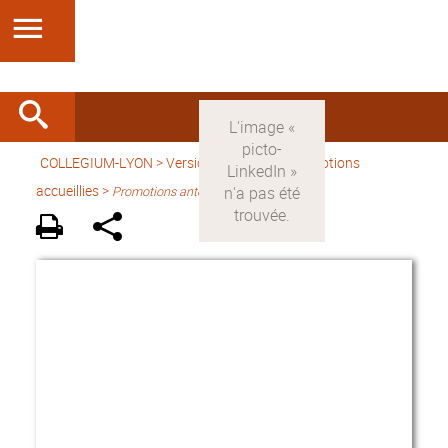
COLLEGIUM-LYON
>
Version française
> Promotions
accueillies >
Promotions antérieures