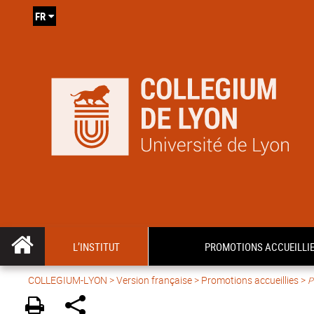
FR
L’INSTITUT
PROMOTIONS ACCUEILLI
COLLEGIUM-LYON
>
Version française
> Promotions accueillies >
P