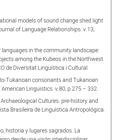
tational models of sound change shed light
ournal of Language Relationships. v.13,
for languages in the community landscape:
projects among the Kubeos in the Northwest
e Diversitat Lingüística i Cultural.
Proto-Tukanoan consonants and Tukanoan
f American Linguistics. v.80, p.275 – 332.
Archaeological Cultures: pre-history and
sta Brasileira de Linguística Antropológica.
o, historia y lugares sagrados. La
egro desde una visón interdisciplinar