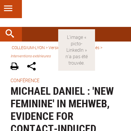
COLLEGIUM-LYON
>
Version française
>
Activités
>
Interventions extérieures
CONFÉRENCE
MICHAEL DANIEL : 'NEW
FEMININE' IN MEHWEB,
EVIDENCE FOR
CONTACT-INDUCED