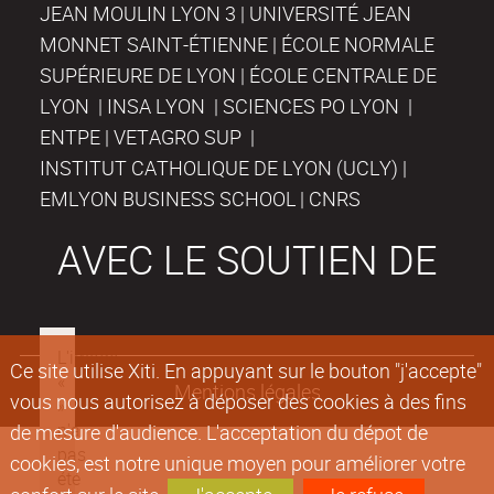
JEAN MOULIN LYON 3 | UNIVERSITÉ JEAN
MONNET SAINT-ÉTIENNE | ÉCOLE NORMALE
SUPÉRIEURE DE LYON | ÉCOLE CENTRALE DE
LYON | INSA LYON | SCIENCES PO LYON |
ENTPE | VETAGRO SUP |
INSTITUT CATHOLIQUE DE LYON (UCLY) |
EMLYON BUSINESS SCHOOL | CNRS
AVEC LE SOUTIEN DE
Ce site utilise Xiti. En appuyant sur le bouton "j'accepte"
Mentions légales
vous nous autorisez à déposer des cookies à des fins
de mesure d'audience. L'acceptation du dépot de
cookies, est notre unique moyen pour améliorer votre