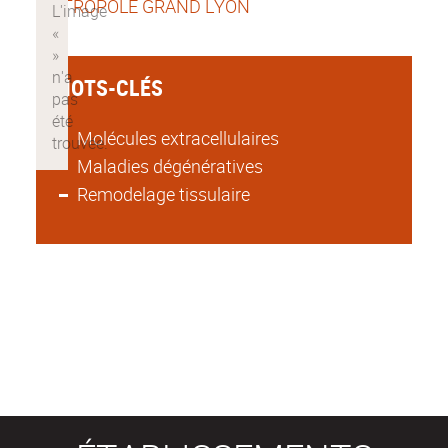
METROPOLE GRAND LYON
MOTS-CLÉS
Molécules extracellulaires
Maladies dégénératives
Remodelage tissulaire