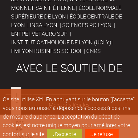
MONNET SAINT-ÉTIENNE | ÉCOLE NORMALE
SUPÉRIEURE DE LYON | ÉCOLE CENTRALE DE
LYON | INSA LYON | SCIENCES PO LYON |
ENTPE | VETAGRO SUP |
INSTITUT CATHOLIQUE DE LYON (UCLY) |
EMLYON BUSINESS SCHOOL | CNRS
AVEC LE SOUTIEN DE
Ce site utilise Xiti. En appuyant sur le bouton "j'accepte"
Mentions légales
vous nous autorisez à déposer des cookies à des fins
de mesure d'audience. L'acceptation du dépot de
cookies, est notre unique moyen pour améliorer votre
confort sur le site.
J'accepte
Je refuse