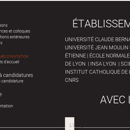
ÉTABLISSE
tions
nces et colloques
tions extérieures
UNIVERSITÉ CLAUDE BERNAR
ts
UNIVERSITÉ JEAN MOULIN 
ÉTIENNE | ÉCOLE NORMALE
ES D'INVITATION
s d'accueil
DE LYON | INSA LYON | SC
INSTITUT CATHOLIQUE DE 
à candidatures
CNRS
à candidature
e
AVEC 
ntation