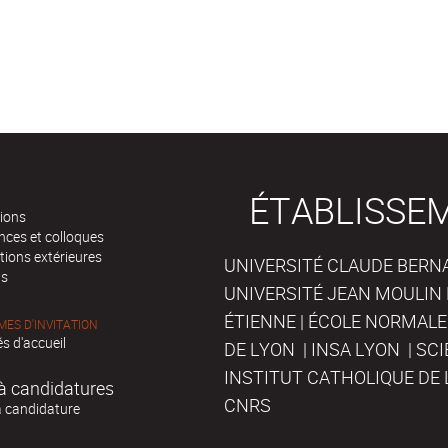
ÉTABLISSE
tions
nces et colloques
tions extérieures
UNIVERSITÉ CLAUDE BERNAR
ts
UNIVERSITÉ JEAN MOULIN 
ÉTIENNE | ÉCOLE NORMALE
ES D'INVITATION
s d'accueil
DE LYON | INSA LYON | SC
INSTITUT CATHOLIQUE DE 
à candidatures
CNRS
à candidature