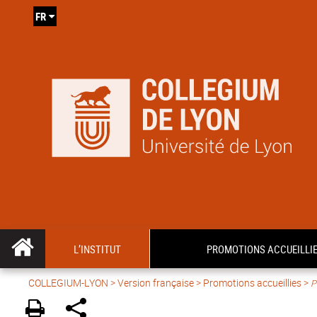
FR
L’INSTITUT
PROMOTIONS ACCUEILLI
COLLEGIUM-LYON
>
Version française
> Promotions accueillies >
P