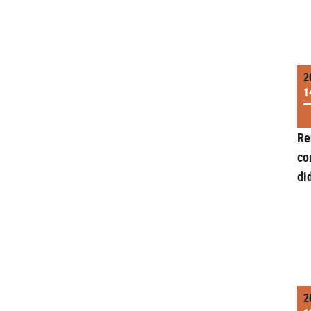
2
1
Re
co
di
2