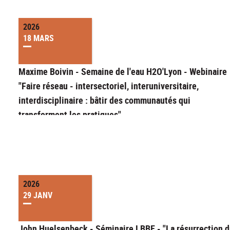
2026
18 MARS
Maxime Boivin - Semaine de l'eau H2O'Lyon - Webinaire
"Faire réseau - intersectoriel, interuniversitaire,
interdisciplinaire : bâtir des communautés qui
transforment les pratiques"
2026
29 JANV
John Huelsenbeck - Séminaire LBBE - "La résurrection 