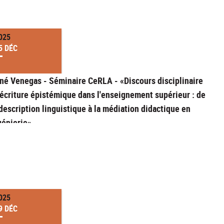
025
5 DÉC
né Venegas - Séminaire CeRLA - «Discours disciplinaire
 écriture épistémique dans l'enseignement supérieur : de
 description linguistique à la médiation didactique en
génierie»
025
9 DÉC