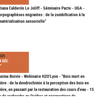
tiana Calderón Le Joliff - Séminaire Pacte - UGA -
orpographèses migrantes : de la zombification à la
matérialisation sensorielle"
025
4 DÉC
xime Boivin - Webinaire H2O'Lyon - "Bois mort en
vière : de la dendrochimie à la perception des bois en
vière, en passant par la restauration des cours d'eau - 15
s de recherche au Québec et perspectives de
llaborations"