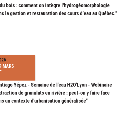
 du bois : comment on intègre l‘hydrogéomorphologie
ns la gestion et restauration des cours d’eau au Québec."
026
9 MARS
ntiago Yépez - Semaine de l'eau H2O'Lyon - Webinaire
xtraction de granulats en rivière : peut-on y faire face
ns un contexte d'urbanisation généralisée"