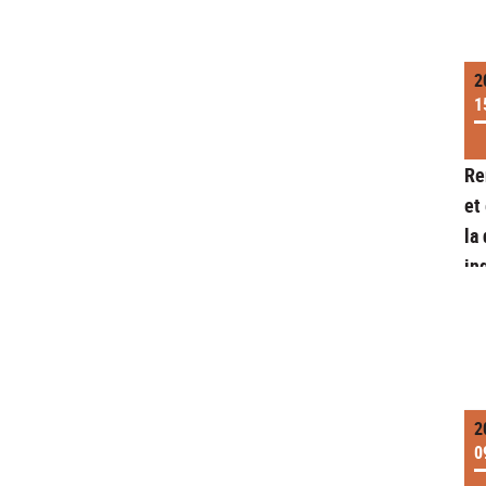
2
1
Re
et
la
in
2
0