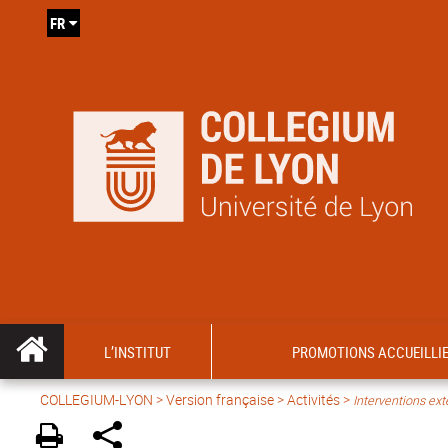
FR
L’INSTITUT
PROMOTIONS ACCUEILLI
COLLEGIUM-LYON
>
Version française
>
Activités
>
Interventions ext