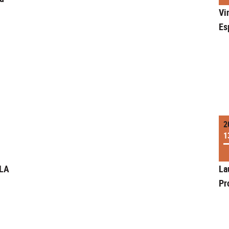
Vi
Es
2
1
3LA
La
Pr