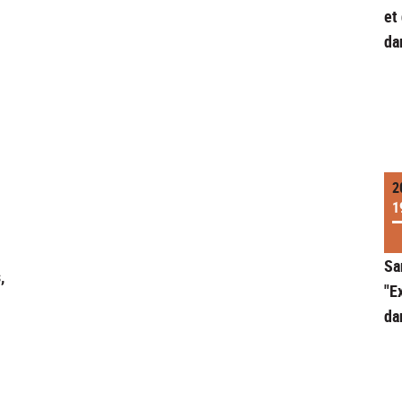
et
da
2
1
Sa
,
"E
da