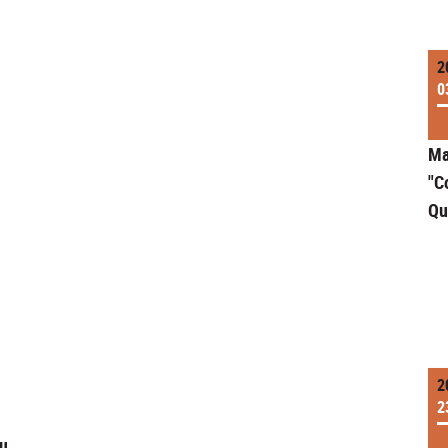
2
0
Ma
"C
Qu
2
2
du