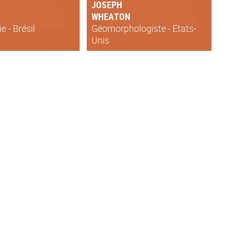
JOSEPH
WHEATON
e - Brésil
Géomorphologiste - Etats-
Unis