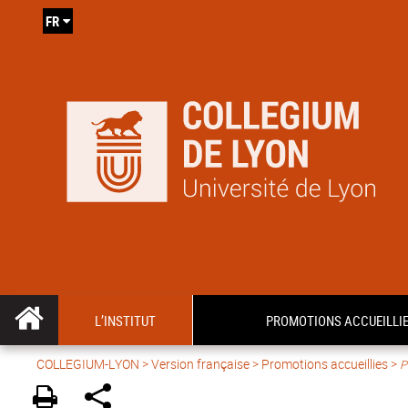
FR
L’INSTITUT
PROMOTIONS ACCUEILLI
COLLEGIUM-LYON
>
Version française
> Promotions accueillies >
P