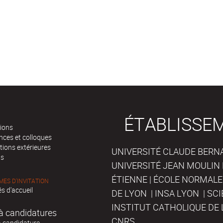
ÉTABLISSE
tions
nces et colloques
tions extérieures
UNIVERSITÉ CLAUDE BERNAR
ts
UNIVERSITÉ JEAN MOULIN 
ÉTIENNE | ÉCOLE NORMALE
ES D'INVITATION
s d'accueil
DE LYON | INSA LYON | SC
INSTITUT CATHOLIQUE DE 
à candidatures
CNRS
à candidature