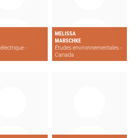
MELISSA
MARSCHKE
électrique -
Études environnementales -
Canada