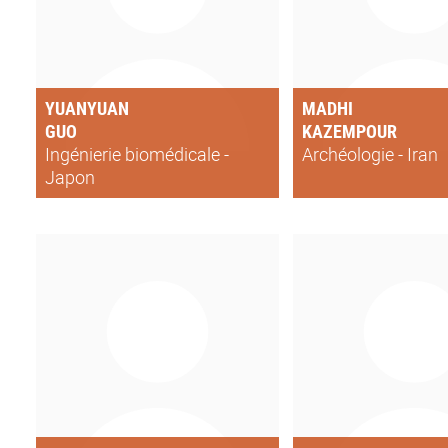
YUANYUAN
MADHI
GUO
KAZEMPOUR
Ingénierie biomédicale -
Archéologie - Iran
Japon