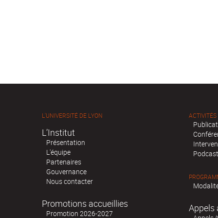
L'UNIVERSITÉ DE LYON
ACTIVITÉS
Publica
L’Institut
Confére
Présentation
Interven
L'équipe
Podcas
Partenaires
Gouvernance
PROGRAMM
Nous contacter
Modalité
Promotions accueillies
Appels 
Promotion 2026-2027
Appels 