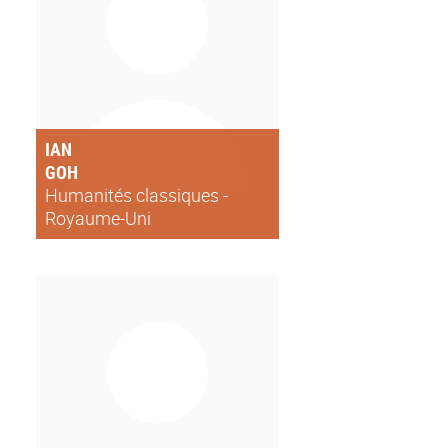
IAN
GOH
Humanités classiques -
Royaume-Uni