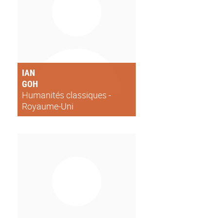
IAN
GOH
Humanités classiques -
Royaume-Uni