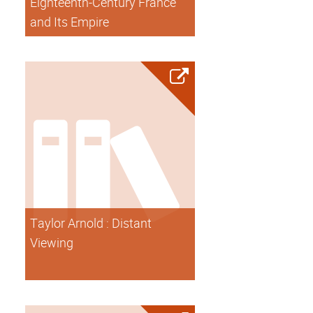
Eighteenth-Century France
and Its Empire
Taylor Arnold : Distant
Viewing