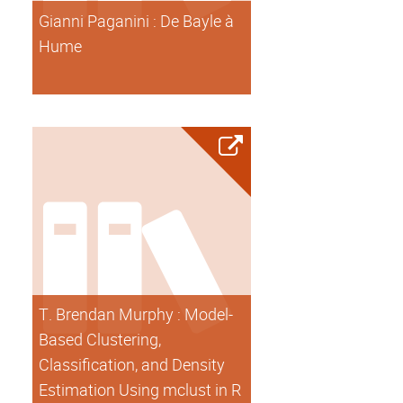
Gianni Paganini : De Bayle à
Hume
T. Brendan Murphy : Model-
Based Clustering,
Classification, and Density
Estimation Using mclust in R