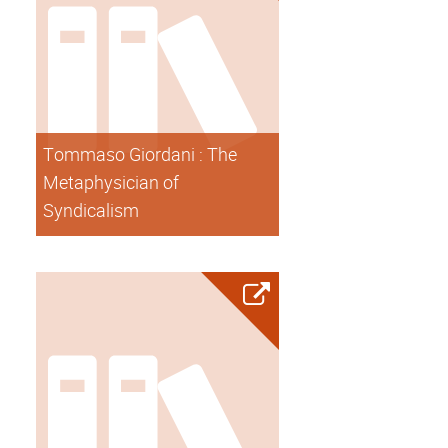
Tommaso Giordani : The
Metaphysician of
Syndicalism