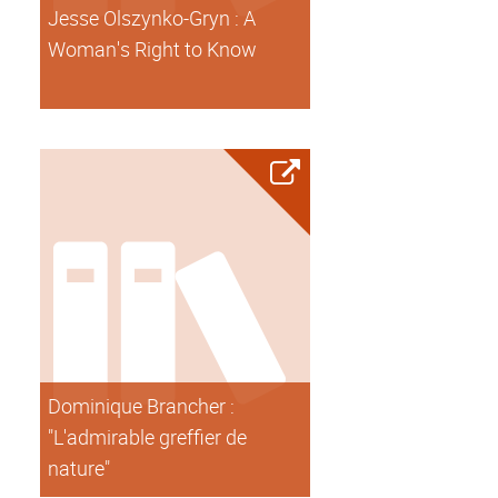
Jesse Olszynko-Gryn : A
Woman's Right to Know
Dominique Brancher :
"L'admirable greffier de
nature"