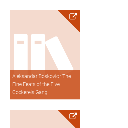
Aleksandar Boskovic : The
Fine Feats of the Five
Cockerels Gang