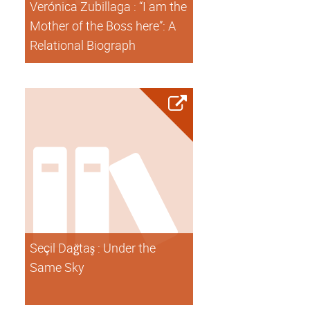
Verónica Zubillaga : “I am the
Mother of the Boss here”: A
Relational Biograph
Seçil Dağtaş : Under the
Same Sky