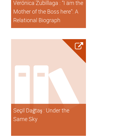
Verónica Zubillaga : “I am the
Mother of the Boss here”: A
Relational Biograph
Seçil Dağtaş : Under the
Same Sky