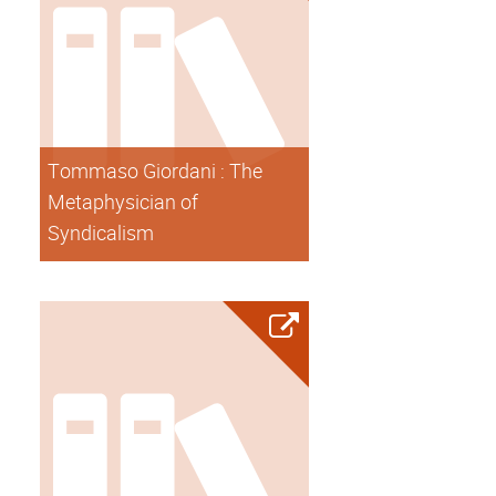
Tommaso Giordani : The
Metaphysician of
Syndicalism