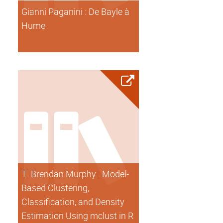
Gianni Paganini : De Bayle à
Hume
T. Brendan Murphy : Model-
Based Clustering,
Classification, and Density
Estimation Using mclust in R