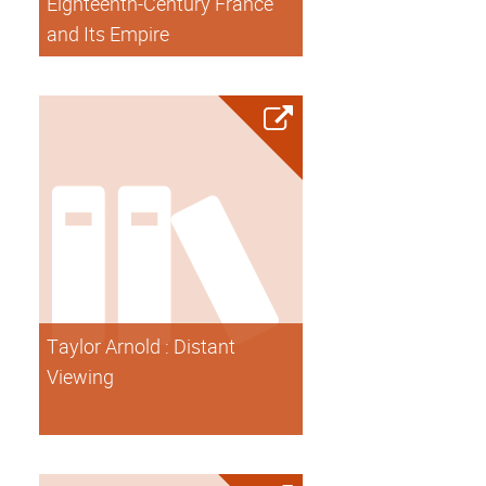
Eighteenth-Century France
and Its Empire
Taylor Arnold : Distant
Viewing