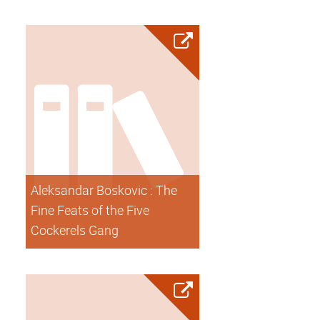
Aleksandar Boskovic : The
Fine Feats of the Five
Cockerels Gang