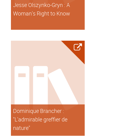
Jesse Olszynko-Gryn : A
Woman's Right to Know
Dominique Brancher :
"L'admirable greffier de
nature"