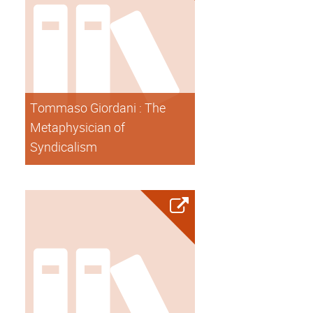
Tommaso Giordani : The
Metaphysician of
Syndicalism