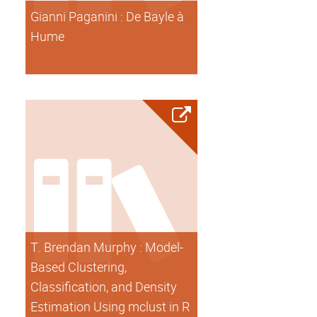
Gianni Paganini : De Bayle à
Hume
T. Brendan Murphy : Model-
Based Clustering,
Classification, and Density
Estimation Using mclust in R