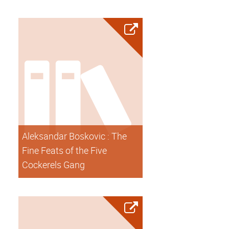
Aleksandar Boskovic : The
Fine Feats of the Five
Cockerels Gang