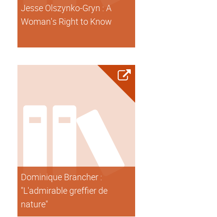
Jesse Olszynko-Gryn : A
Woman's Right to Know
Dominique Brancher :
"L'admirable greffier de
nature"