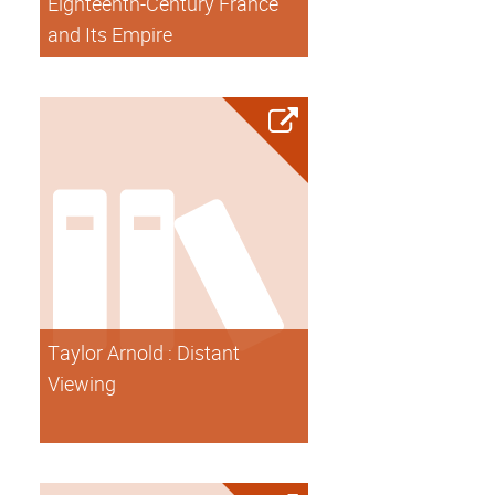
Eighteenth-Century France
and Its Empire
Taylor Arnold : Distant
Viewing