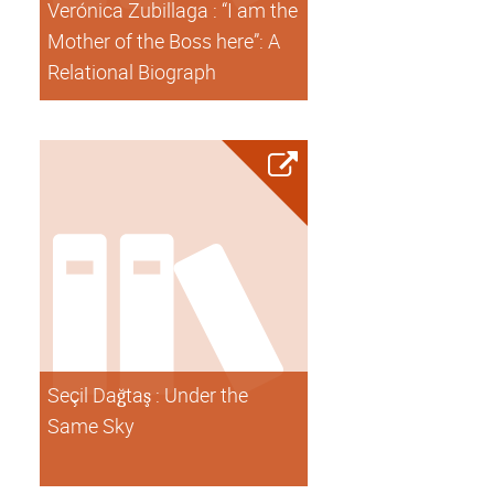
Verónica Zubillaga : “I am the
Mother of the Boss here”: A
Relational Biograph
Seçil Dağtaş : Under the
Same Sky